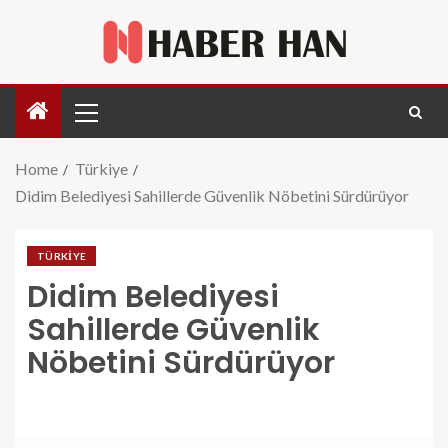
Home
Türkiye
Didim Belediyesi Sahillerde Güvenlik Nöbetini Sürdürüyor
TÜRKIYE
Didim Belediyesi
Sahillerde Güvenlik
Nöbetini Sürdürüyor
didim-belediyesi-sahillerde-guvenlik-nobetini-
surduruyor.jpg