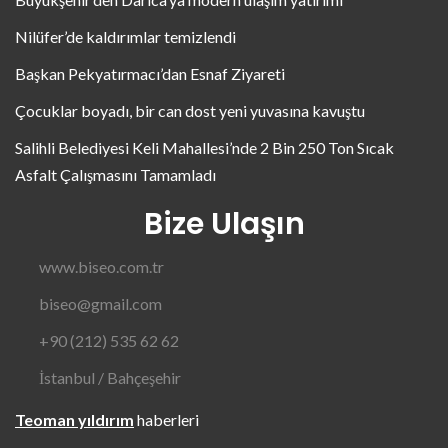
Nilüfer’de kaldırımlar temizlendi
Başkan Pekyatırmacı’dan Esnaf Ziyareti
Çocuklar boyadı, bir can dost yeni yuvasına kavuştu
Salihli Belediyesi Keli Mahallesi’nde 2 Bin 250 Ton Sıcak
Asfalt Çalışmasını Tamamladı
Bize Ulaşın
www.biseo.com.tr
biseo@gmail.com
+90 (212) 535 62 62
İstanbul / Bahçeşehir
Teoman yıldırım
haberleri