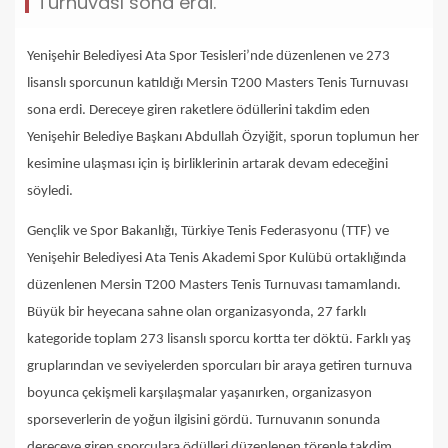
Turnuvası sona erdi.
Yenişehir Belediyesi Ata Spor Tesisleri’nde düzenlenen ve 273
lisanslı sporcunun katıldığı Mersin T200 Masters Tenis Turnuvası
sona erdi. Dereceye giren raketlere ödüllerini takdim eden
Yenişehir Belediye Başkanı Abdullah Özyiğit, sporun toplumun her
kesimine ulaşması için iş birliklerinin artarak devam edeceğini
söyledi.
Gençlik ve Spor Bakanlığı, Türkiye Tenis Federasyonu (TTF) ve
Yenişehir Belediyesi Ata Tenis Akademi Spor Kulübü ortaklığında
düzenlenen Mersin T200 Masters Tenis Turnuvası tamamlandı.
Büyük bir heyecana sahne olan organizasyonda, 27 farklı
kategoride toplam 273 lisanslı sporcu kortta ter döktü. Farklı yaş
gruplarından ve seviyelerden sporcuları bir araya getiren turnuva
boyunca çekişmeli karşılaşmalar yaşanırken, organizasyon
sporseverlerin de yoğun ilgisini gördü. Turnuvanın sonunda
dereceye giren sporculara ödülleri düzenlenen törenle takdim