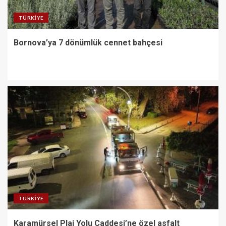
TÜRKIYE
Bornova’ya 7 dönümlük cennet bahçesi
TÜRKIYE
Karamürsel Plaj Yolu Caddesi’ne özel asfalt