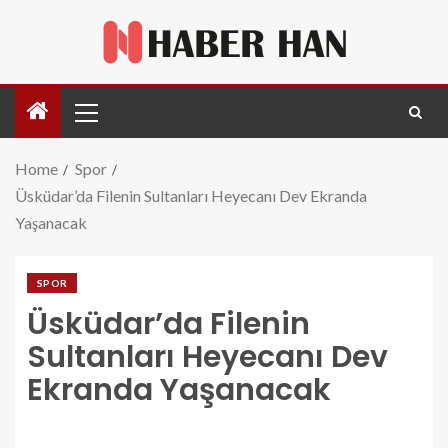
Home
Spor
Üsküdar’da Filenin Sultanları Heyecanı Dev Ekranda
Yaşanacak
SPOR
Üsküdar’da Filenin
Sultanları Heyecanı Dev
Ekranda Yaşanacak
uskudarda-filenin-sultanlari-heyecani-dev-ekranda-
yasanacak.jpg