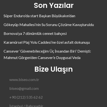
Son Yazılar
Süper Enduro’da start Başkan Büyükakın’dan
Gökeyüp Mahallesi’nin Su Sorunu Çözüme Kavuşturuldu
Bornova’ya 7 dönümlük cennet bahçesi
Karamürsel Plaj Yolu Caddesi’ne özel asfalt dokunuşu
Cansever ‘Güvenebileceğim Üç İnsandan Biri’ Demişti:
Mahmut Görgen’den Cansever’e Duygusal Veda
Bize Ulaşın
www.biseo.com.tr
biseo@gmail.com
+90 (212) 535 62 62
İstanbul / Bahçeşehir