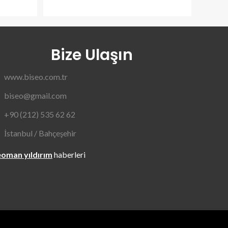
Bize Ulaşın
www.biseo.com.tr
biseo@gmail.com
+90 (212) 535 62 62
İstanbul / Bahçeşehir
oman yıldırım
haberleri