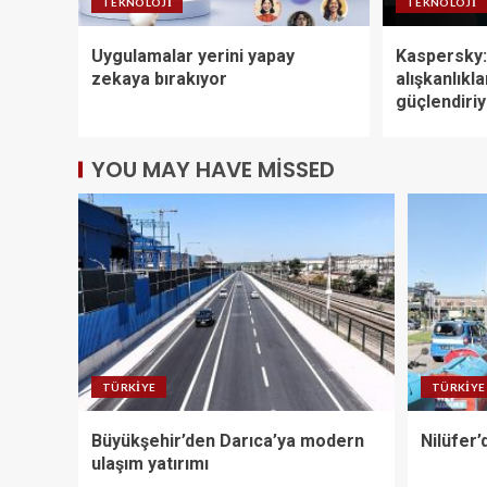
TEKNOLOJI
TEKNOLOJI
Uygulamalar yerini yapay
Kaspersky:
zekaya bırakıyor
alışkanlıkla
güçlendiri
YOU MAY HAVE MISSED
TÜRKIYE
TÜRKIYE
Büyükşehir’den Darıca’ya modern
Nilüfer’
ulaşım yatırımı