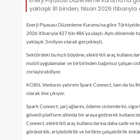
Enerji Piyasası Düzenleme Kurumu’na göre 
yaklaşık 81 binden, Nisan 2026 itibarıyla 
Enerji Piyasası Düzenleme Kurumu’na göre Türkiye’deki 
2026 itibarıyla 427 bin 486’ya ulaştı. Aynı dönemde topl
yaklaşık 3 milyon olarak gerçekleşti.
Sektördeki bu hızlı büyüme, elektrikli araç kullanıcıları 
mobil uygulamalar ve birbirinden bağımsız çalışan sist
zorlaştırabiliyor.
KOBIL Ventures yatırımı Spark Connect, tam da bu ihti
olarak öne çıkıyor.
Spark Connect; şarj ağlarını, ödeme sistemlerini, sigor
güvenli platform altında bir araya getirerek kullanıcıl
Connect, elektrikli araç kullanıcılarına daha sade ve ke
görünürlük, erişilebilirlik ve birlikte çalışabilirlik imk