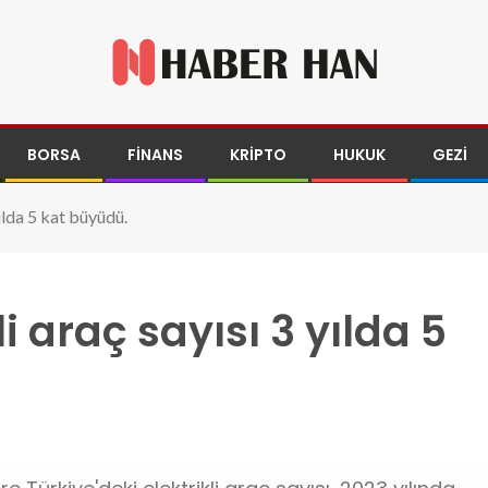
BORSA
FINANS
KRIPTO
HUKUK
GEZI
yılda 5 kat büyüdü.
i araç sayısı 3 yılda 5
yudu.jpg