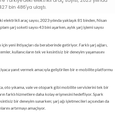
Türkiye'deki elektrikli araç sayısı, 2023 yılında
427 bin 486'ya ulaştı.
elektrikli araç sayısı, 2023 yılında yaklaşık 81 binden, Nisan
am şarj soketi sayısı 43 bini aşarken, aylık şarj işlemi sayısı
için yeni ihtiyaçları da beraberinde getiriyor. Farklı şarj ağları,
emler, kullanıcıların tek ve kesintisiz bir deneyim yaşamasını
yaca yanıt vermek amacıyla geliştirilen bir e-mobilite platformu
ta, oto yıkama, vale ve otopark gibi mobilite servislerini tek bir
arın farklı hizmetlere daha kolay erişmesini hedefliyor. Spark
sintisiz bir deneyim sunarken; şarj ağı işletmecileri açısından da
ânlarını artırmayı amaçlıyor.