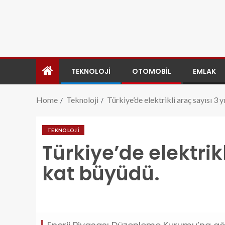
TEKNOLOJI
OTOMOBIL
EMLAK
Home
Teknoloji
Türkiye’de elektrikli araç sayısı 3 
TEKNOLOJI
Türkiye’de elektrikl
kat büyüdü.
turkiyede-elektrikli-arac-sayisi-3-yilda-5-kat-bu