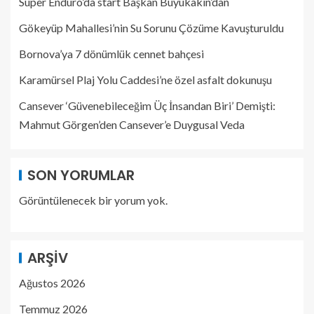
Süper Enduro’da start Başkan Büyükakın’dan
Gökeyüp Mahallesi’nin Su Sorunu Çözüme Kavuşturuldu
Bornova’ya 7 dönümlük cennet bahçesi
Karamürsel Plaj Yolu Caddesi’ne özel asfalt dokunuşu
Cansever ‘Güvenebileceğim Üç İnsandan Biri’ Demişti:
Mahmut Görgen’den Cansever’e Duygusal Veda
SON YORUMLAR
Görüntülenecek bir yorum yok.
ARŞIV
Ağustos 2026
Temmuz 2026