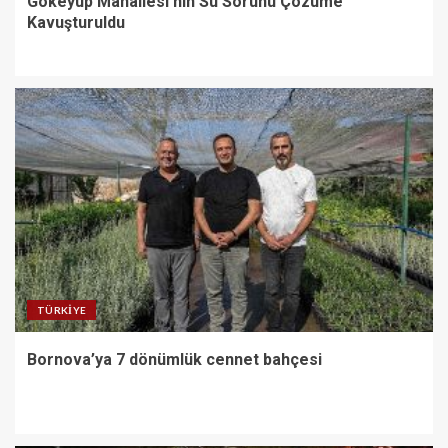
Gökeyüp Mahallesi’nin Su Sorunu Çözüme
Kavuşturuldu
TÜRKIYE
Bornova’ya 7 dönümlük cennet bahçesi