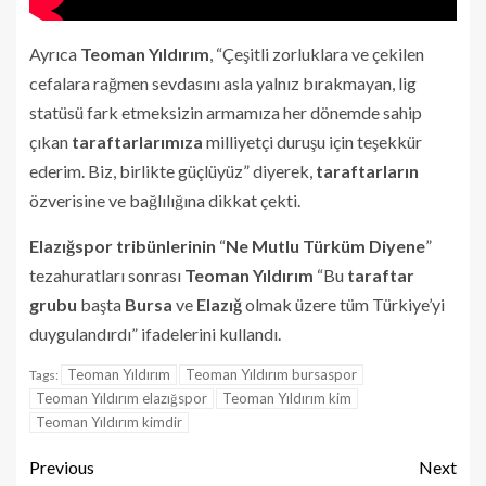
Ayrıca
Teoman Yıldırım
, “Çeşitli zorluklara ve çekilen
cefalara rağmen sevdasını asla yalnız bırakmayan, lig
statüsü fark etmeksizin armamıza her dönemde sahip
çıkan
taraftarlarımıza
milliyetçi duruşu için teşekkür
ederim. Biz, birlikte güçlüyüz” diyerek,
taraftarların
özverisine ve bağlılığına dikkat çekti.
Elazığspor tribünlerinin
“
Ne Mutlu Türküm Diyene
”
tezahuratları sonrası
Teoman Yıldırım
“Bu
taraftar
grubu
başta
Bursa
ve
Elazığ
olmak üzere tüm Türkiye’yi
duygulandırdı” ifadelerini kullandı.
Teoman Yıldırım
Teoman Yıldırım bursaspor
Tags:
Teoman Yıldırım elazığspor
Teoman Yıldırım kim
Teoman Yıldırım kimdir
Previous
Next