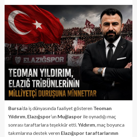
Bursa
’da iş dünyasında faaliyet gösteren
Teoman
Yıldırım
,
Elazığspor
’un
Muğlaspor
ile oynadığı maç
sonrası taraftarlara teşekkür etti.
Yıldırım
, maç boyunca
takımlarına destek veren
Elazığspor taraftarlarının