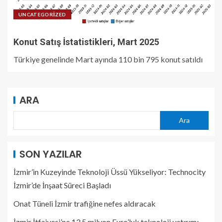
UNCATEGORIZED
Konut Satış İstatistikleri, Mart 2025
Türkiye genelinde Mart ayında 110 bin 795 konut satıldı
ARA
Ara
SON YAZILAR
İzmir’in Kuzeyinde Teknoloji Üssü Yükseliyor: Technocity
İzmir’de İnşaat Süreci Başladı
Onat Tüneli İzmir trafiğine nefes aldıracak
İzmir İtfaiyesi’ne 13,5 milyon Euro’luk teknoloji yatırımı