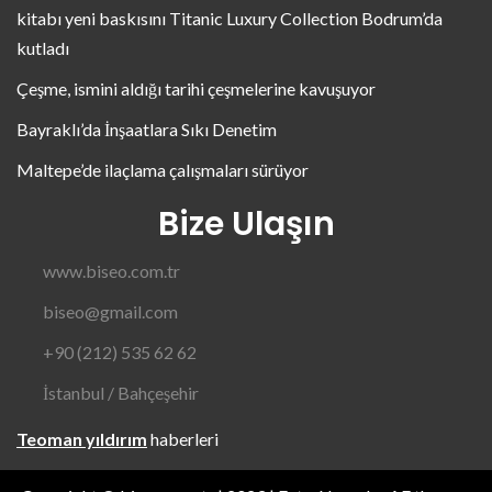
kitabı yeni baskısını Titanic Luxury Collection Bodrum’da
kutladı
Çeşme, ismini aldığı tarihi çeşmelerine kavuşuyor
Bayraklı’da İnşaatlara Sıkı Denetim
Maltepe’de ilaçlama çalışmaları sürüyor
Bize Ulaşın
www.biseo.com.tr
biseo@gmail.com
+90 (212) 535 62 62
İstanbul / Bahçeşehir
Teoman yıldırım
haberleri