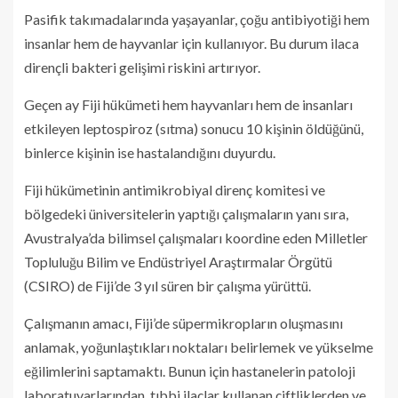
Pasifik takımadalarında yaşayanlar, çoğu antibiyotiği hem
insanlar hem de hayvanlar için kullanıyor. Bu durum ilaca
dirençli bakteri gelişimi riskini artırıyor.
Geçen ay Fiji hükümeti hem hayvanları hem de insanları
etkileyen leptospiroz (sıtma) sonucu 10 kişinin öldüğünü,
binlerce kişinin ise hastalandığını duyurdu.
Fiji hükümetinin antimikrobiyal direnç komitesi ve
bölgedeki üniversitelerin yaptığı çalışmaların yanı sıra,
Avustralya’da bilimsel çalışmaları koordine eden Milletler
Topluluğu Bilim ve Endüstriyel Araştırmalar Örgütü
(CSIRO) de Fiji’de 3 yıl süren bir çalışma yürüttü.
Çalışmanın amacı, Fiji’de süpermikropların oluşmasını
anlamak, yoğunlaştıkları noktaları belirlemek ve yükselme
eğilimlerini saptamaktı. Bunun için hastanelerin patoloji
laboratuvarlarından, tıbbi ilaçlar kullanan çiftliklerden ve