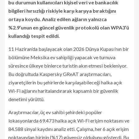
bu durumun kullanıcıları kişisel veri ve bankacılık
bilgileri hırsızlığı riskiyle karşı karşıya bıraktığını
ortaya koydu. Analiz edilen ağların yalnızca
%2.9’unun en güncel güvenlik protokolü olan WPA3’ü
kullandığı tespit edildi.
11 Haziran’da başlayacak olan 2026 Dünya Kupası’nın bir
bölümüne Meksika ev sahipliği yapacak ve turnuva
süresince ülkeye binlerce turistin akın etmesi bekleniyor.
Bu doğrultuda Kaspersky GReAT araştırmacıları,
ziyaretçilerin bu şehirlerde karşılaşabileceği halka açık
Wi-Fi ağlarını haritalandırarak kapsamlı bir güvenlik
denetimi yürüttü.
Araştırmacılar, üç ev sahibi şehirdeki popüler
lokasyonlarda 69.473 halka açık Wi-Fi erişim noktasını ve
84.588 sinyal kaydını analiz etti. Çalışma, her 6 açık erişim
noktasından birinin (%17) güvensiz olduğunu gösterdi. Bu