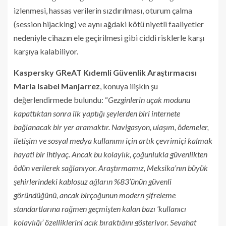
izlenmesi, hassas verilerin sızdırılması, oturum çalma
(session hijacking) ve aynı ağdaki kötü niyetli faaliyetler
nedeniyle cihazın ele geçirilmesi gibi ciddi risklerle karşı
karşıya kalabiliyor.
Kaspersky GReAT Kıdemli Güvenlik Araştırmacısı
Maria Isabel Manjarrez
, konuya ilişkin şu
değerlendirmede bulundu: “
Gezginlerin uçak modunu
kapattıktan sonra ilk yaptığı şeylerden biri internete
bağlanacak bir yer aramaktır. Navigasyon, ulaşım, ödemeler,
iletişim ve sosyal medya kullanımı için artık çevrimiçi kalmak
hayati bir ihtiyaç. Ancak bu kolaylık, çoğunlukla güvenlikten
ödün verilerek sağlanıyor. Araştırmamız, Meksika’nın büyük
şehirlerindeki kablosuz ağların %83’ünün güvenli
göründüğünü, ancak birçoğunun modern şifreleme
standartlarına rağmen geçmişten kalan bazı ‘kullanıcı
kolaylığı’ özelliklerini açık bıraktığını gösteriyor. Seyahat