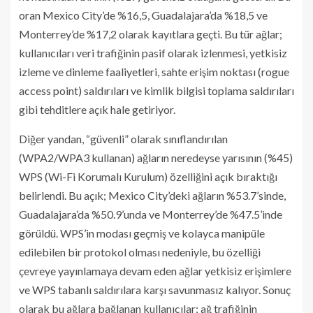
oran Mexico City’de %16,5, Guadalajara’da %18,5 ve
Monterrey’de %17,2 olarak kayıtlara geçti. Bu tür ağlar;
kullanıcıları veri trafiğinin pasif olarak izlenmesi, yetkisiz
izleme ve dinleme faaliyetleri, sahte erişim noktası (rogue
access point) saldırıları ve kimlik bilgisi toplama saldırıları
gibi tehditlere açık hale getiriyor.
Diğer yandan, “güvenli” olarak sınıflandırılan
(WPA2/WPA3 kullanan) ağların neredeyse yarısının (%45)
WPS (Wi-Fi Korumalı Kurulum) özelliğini açık bıraktığı
belirlendi. Bu açık; Mexico City’deki ağların %53.7’sinde,
Guadalajara’da %50.9’unda ve Monterrey’de %47.5’inde
görüldü. WPS’in modası geçmiş ve kolayca manipüle
edilebilen bir protokol olması nedeniyle, bu özelliği
çevreye yayınlamaya devam eden ağlar yetkisiz erişimlere
ve WPS tabanlı saldırılara karşı savunmasız kalıyor. Sonuç
olarak bu ağlara bağlanan kullanıcılar; ağ trafiğinin