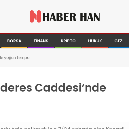
BORSA
FINANS
KRIPTO
HUKUK
GEZI
de yoğun tempo
deres Caddesi’nde
o.jpg