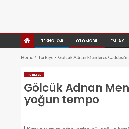
TEKNOLOJI
OTOMOBIL
EMLAK
Home
Türkiye
Gölcük Adnan Menderes Caddesi’n
TÜRKIYE
Gölcük Adnan Men
yoğun tempo
golcuk-adnan-menderes-caddesinde-yogun-temp