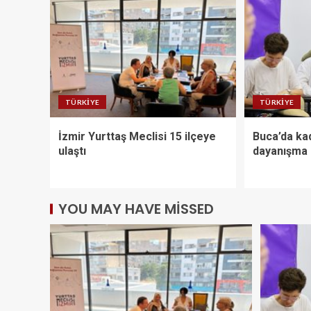
TÜRKIYE
TÜRKIYE
İzmir Yurttaş Meclisi 15 ilçeye
Buca’da kad
ulaştı
dayanışma 
YOU MAY HAVE MISSED