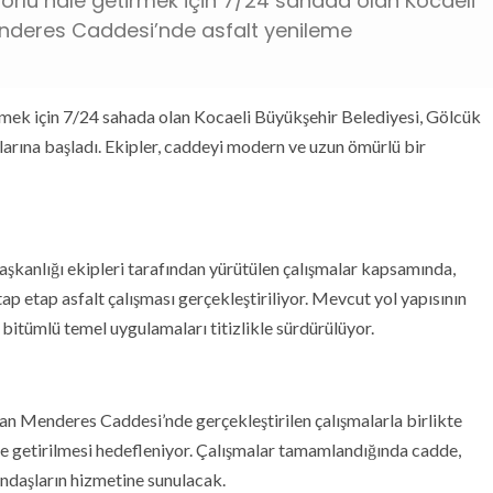
forlu hale getirmek için 7/24 sahada olan Kocaeli
enderes Caddesi’nde asfalt yenileme
irmek için 7/24 sahada olan Kocaeli Büyükşehir Belediyesi, Gölcük
rına başladı. Ekipler, caddeyi modern ve uzun ömürlü bir
şkanlığı ekipleri tarafından yürütülen çalışmalar kapsamında,
 etap asfalt çalışması gerçekleştiriliyor. Mevcut yol yapısının
bitümlü temel uygulamaları titizlikle sürdürülüyor.
an Menderes Caddesi’nde gerçekleştirilen çalışmalarla birlikte
hale getirilmesi hedefleniyor. Çalışmalar tamamlandığında cadde,
ndaşların hizmetine sunulacak.