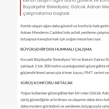
Kentin ulaşım ağını daha güvenli ve kon
Büyükşehir Belediyesi, Gölcük Adnan M
çalışmalarına başladı.
Kentin ulaşım ağını daha güvenli ve konforlu hale get
Adnan Menderes Caddesi’nde asfalt yenileme çalışmala
üstyapıya kavuşturmak için yoğun mesai harcıyor.
BÜYÜKŞEHİR’DEN HUMMALI ÇALIŞMA
Kocaeli Büyükşehir Belediyesi Yol ve Bakım Dairesi Ba
yaklaşık 2 bin 300 metre uzunluğundaki güzergâhta etap
güçlendirilmesi amacıyla trimer kazısı, PMT serimi ve 
SÜRÜŞ KONFORU ARTACAK
Yoğun kullanılan güzergâhlardan biri olan Gölcük Adn
sürüş güvenliğinin artırılması ve ulaşımın daha akıcı 
daha modern görünümü ve yenilenen üstyapısıyla vata