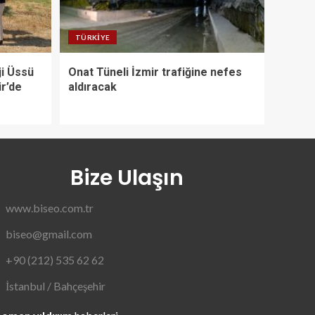
TÜRKIYE
ji Üssü
Onat Tüneli İzmir trafiğine nefes
ir’de
aldıracak
Bize Ulaşın
www.biseo.com.tr
biseo@gmail.com
+90 (212) 535 62 62
İstanbul / Bahçeşehir