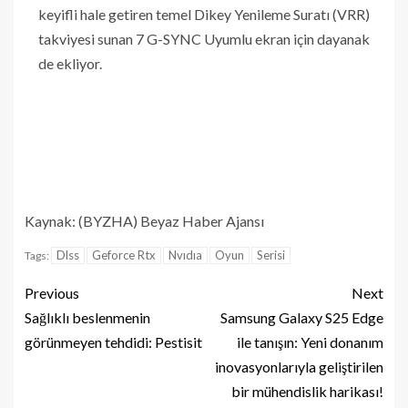
keyifli hale getiren temel Dikey Yenileme Suratı (VRR)
takviyesi sunan 7 G-SYNC Uyumlu ekran için dayanak
de ekliyor.
Kaynak: (BYZHA) Beyaz Haber Ajansı
Dlss
Geforce Rtx
Nvıdıa
Oyun
Serisi
Tags:
Previous
Next
Sağlıklı beslenmenin
Samsung Galaxy S25 Edge
görünmeyen tehdidi: Pestisit
ile tanışın: Yeni donanım
inovasyonlarıyla geliştirilen
bir mühendislik harikası!