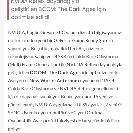
NVIDIA Reflex dayanağıyla
geliştirilen DOOM: The Dark Ages için
optimize edildi.
NVIDIA, bugün GeForce PC yahut dizüstü bilgisayarınızı
optimize eden yeni bir GeForce Game Ready Şoförü
yayımlıyor. Bu şoför, mahallî idTech8 ışın izleme
teknolojisine sahip ve DLSS 4’ün Çoklu Kare Oluşturma
(Multi Frame Generation) ile NVIDIA Reflex dayanağıyla
geliştirilen
DOOM: The Dark Ages
için optimize edildi.
Ayrıyeten,
New World: Aeternum
oyununun DLSS 4,
Çoklu Kare Oluşturma ve NVIDIA Reflex güncellemesi
için de dayanak sunuluyor. Bunun yanı sıra, 15 yeni ve
güncellenmiş NVIDIA uygulaması DLSS ayarları, 7 yeni G-
SYNC Uyumlu oyun monitörü ve 2 yeni Optimal
Oynanabilir Ayar profili takviyesi de bu sürümle birlikte
geliyor.