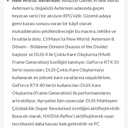
New World: Aeternum:
Amazon Games’in
New World:
Aeternum
’u, doğaüstü Aeternum adasında geçen
heyecan verici bir aksiyon RPG’sidir. Gizemli adaya
gemi kazası sonucu vuran bir kâşif olarak
mukadderatını şekillendireceğin bu macera, tehlike ve
fırsatlarla dolu. 13 Mayıs’ta New World: Aeternum 8.
Dönem – Bölünme Dönemi (Season of the Divide)
başlıyor ve DLSS 4 ile Çoklu Kare Oluşturma (Multi
Frame Generation) özelliğini tanıtıyor. GeForce RTX 50
Serisi oyuncuları, DLSS Çoklu Kare Oluşturma’yı
kullanarak en yüksek kare suratlarına ulaşabilirken,
GeForce RTX 40 Serisi kullanıcıları DLSS Kare
Oluşturma (Frame Generation) ile performanslarını
artırabiliyor. Ayrıyeten tüm oyuncular DLSS Muhteşem
Çözünürlük (Super Resolution) özelliğini aktifleştirebilir.
Buna ek olarak, NVIDIA Reflex’i aktifleştirerek oyun
tecrübesini daha hassas hale getirebilir ve PC