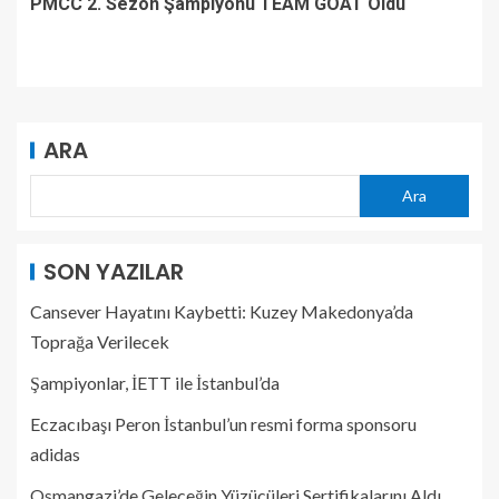
PMCC 2. Sezon Şampiyonu TEAM GOAT Oldu
ARA
Ara
SON YAZILAR
Cansever Hayatını Kaybetti: Kuzey Makedonya’da
Toprağa Verilecek
Şampiyonlar, İETT ile İstanbul’da
Eczacıbaşı Peron İstanbul’un resmi forma sponsoru
adidas
Osmangazi’de Geleceğin Yüzücüleri Sertifikalarını Aldı