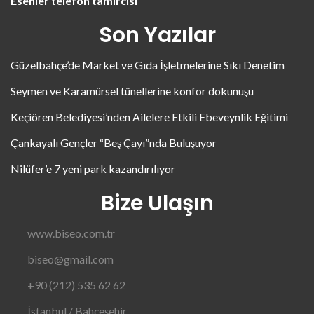
Esenler telefon tamircisi
Son Yazılar
Güzelbahçe’de Market ve Gıda İşletmelerine Sıkı Denetim
Seymen ve Karamürsel tünellerine konfor dokunuşu
Keçiören Belediyesi’nden Ailelere Etkili Ebeveynlik Eğitimi
Çankayalı Gençler “Beş Çayı”nda Buluşuyor
Nilüfer’e 7 yeni park kazandırılıyor
Bize Ulaşın
www.biseo.com.tr
biseo@gmail.com
+90 (212) 535 62 62
İstanbul / Bahçeşehir