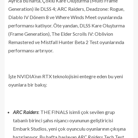
Ayrıca bu hafta, Çoklu Kare Oluşturma (Multi Frame
Generation) ile DLSS 4; ARC Raiders, Deadzone: Rogue,
Diablo IV Dönem 8 ve Where Winds Meet oyunlarında
performansı katlıyor. Öte yandan, DLSS Kare Oluşturma
(Frame Generation), The Elder Scrolls IV: Oblivion
Remastered ve Mistfall Hunter Beta 2 Test oyunlarında
performansı artırıyor.
İşte NVIDIA’nın RTX teknolojisini entegre eden bu yeni
oyunlara bir bakış:
ARC Raiders
: THE FINALS isimli çok sevilen grup
tabanlı birinci şahıs nişancı oyununun geliştiricisi
Embark Studios, yeni çok oyunculu oyunlarının çıkışına
hazırlanıyor. Bu hafta başlayan
ARC Raiders
Tech Test