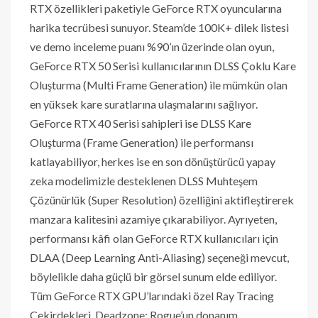
RTX özellikleri paketiyle GeForce RTX oyuncularına
harika tecrübesi sunuyor. Steam’de 100K+ dilek listesi
ve demo inceleme puanı %90’ın üzerinde olan oyun,
GeForce RTX 50 Serisi kullanıcılarının DLSS Çoklu Kare
Oluşturma (Multi Frame Generation) ile mümkün olan
en yüksek kare suratlarına ulaşmalarını sağlıyor.
GeForce RTX 40 Serisi sahipleri ise DLSS Kare
Oluşturma (Frame Generation) ile performansı
katlayabiliyor, herkes ise en son dönüştürücü yapay
zeka modelimizle desteklenen DLSS Muhteşem
Çözünürlük (Super Resolution) özelliğini aktifleştirerek
manzara kalitesini azamiye çıkarabiliyor. Ayrıyeten,
performansı kâfi olan GeForce RTX kullanıcıları için
DLAA (Deep Learning Anti-Aliasing) seçeneği mevcut,
böylelikle daha güçlü bir görsel sunum elde ediliyor.
Tüm GeForce RTX GPU’larındaki özel Ray Tracing
Çekirdekleri, Deadzone: Rogue’un donanım