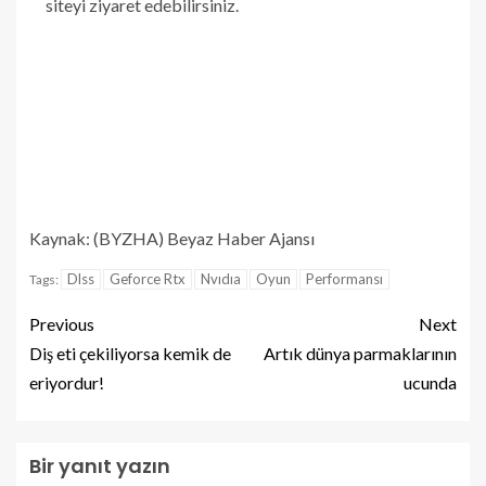
siteyi ziyaret edebilirsiniz.
Kaynak: (BYZHA) Beyaz Haber Ajansı
Dlss
Geforce Rtx
Nvıdıa
Oyun
Performansı
Tags:
Previous
Next
Diş eti çekiliyorsa kemik de
Artık dünya parmaklarının
eriyordur!
ucunda
Bir yanıt yazın