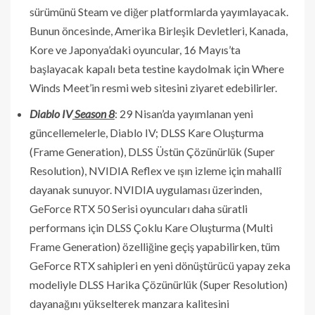
sürümünü Steam ve diğer platformlarda yayımlayacak.
Bunun öncesinde, Amerika Birleşik Devletleri, Kanada,
Kore ve Japonya’daki oyuncular, 16 Mayıs’ta
başlayacak kapalı beta testine kaydolmak için Where
Winds Meet’in resmi web sitesini ziyaret edebilirler.
Diablo IV
Season 8
: 29 Nisan’da yayımlanan yeni
güncellemelerle, Diablo IV; DLSS Kare Oluşturma
(Frame Generation), DLSS Üstün Çözünürlük (Super
Resolution), NVIDIA Reflex ve ışın izleme için mahallî
dayanak sunuyor. NVIDIA uygulaması üzerinden,
GeForce RTX 50 Serisi oyuncuları daha süratli
performans için DLSS Çoklu Kare Oluşturma (Multi
Frame Generation) özelliğine geçiş yapabilirken, tüm
GeForce RTX sahipleri en yeni dönüştürücü yapay zeka
modeliyle DLSS Harika Çözünürlük (Super Resolution)
dayanağını yükselterek manzara kalitesini