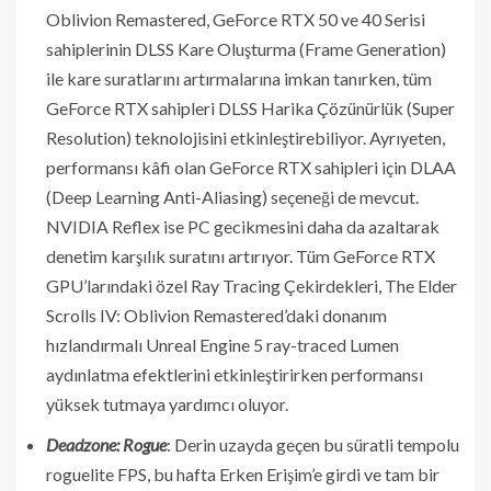
Oblivion Remastered, GeForce RTX 50 ve 40 Serisi
sahiplerinin DLSS Kare Oluşturma (Frame Generation)
ile kare suratlarını artırmalarına imkan tanırken, tüm
GeForce RTX sahipleri DLSS Harika Çözünürlük (Super
Resolution) teknolojisini etkinleştirebiliyor. Ayrıyeten,
performansı kâfi olan GeForce RTX sahipleri için DLAA
(Deep Learning Anti-Aliasing) seçeneği de mevcut.
NVIDIA Reflex ise PC gecikmesini daha da azaltarak
denetim karşılık suratını artırıyor. Tüm GeForce RTX
GPU’larındaki özel Ray Tracing Çekirdekleri, The Elder
Scrolls IV: Oblivion Remastered’daki donanım
hızlandırmalı Unreal Engine 5 ray-traced Lumen
aydınlatma efektlerini etkinleştirirken performansı
yüksek tutmaya yardımcı oluyor.
Deadzone: Rogue
: Derin uzayda geçen bu süratli tempolu
roguelite FPS, bu hafta Erken Erişim’e girdi ve tam bir