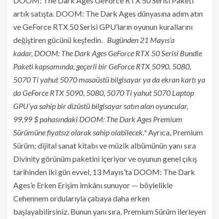
DOOM: The Dark Ages GeForce RTX 50 Serisi Paketi
artık satışta. DOOM: The Dark Ages dünyasına adım atın
ve GeForce RTX 50 Serisi GPU’ların oyunun kurallarını
değiştiren gücünü keşfedin.
Bugünden 21 Mayıs’a
kadar, DOOM: The Dark Ages GeForce RTX 50 Serisi Bundle
Paketi kapsamında, geçerli bir GeForce RTX 5090, 5080,
5070 Ti yahut 5070 masaüstü bilgisayar ya da ekran kartı ya
da GeForce RTX 5090, 5080, 5070 Ti yahut 5070 Laptop
GPU’ya sahip bir dizüstü bilgisayar satın alan oyuncular,
99,99 $ pahasındaki DOOM: The Dark Ages Premium
Sürümüne fiyatsız olarak sahip olabilecek.*
Ayrıca, Premium
Sürüm; dijital sanat kitabı ve müzik albümünün yanı sıra
Divinity görünüm paketini içeriyor ve oyunun genel çıkış
tarihinden iki gün evvel, 13 Mayıs’ta DOOM: The Dark
Ages’e Erken Erişim imkânı sunuyor — böylelikle
Cehennem ordularıyla çabaya daha erken
başlayabilirsiniz. Bunun yanı sıra, Premium Sürüm ilerleyen