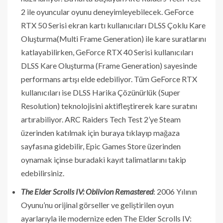
2 ile oyuncular oyunu deneyimleyebilecek. GeForce
RTX 50 Serisi ekran kartı kullanıcıları DLSS Çoklu Kare
Oluşturma(Multi Frame Generation) ile kare suratlarını
katlayabilirken, GeForce RTX 40 Serisi kullanıcıları
DLSS Kare Oluşturma (Frame Generation) sayesinde
performans artışı elde edebiliyor. Tüm GeForce RTX
kullanıcıları ise DLSS Harika Çözünürlük (Super
Resolution) teknolojisini aktifleştirerek kare suratını
artırabiliyor. ARC Raiders Tech Test 2’ye Steam
üzerinden katılmak için buraya tıklayıp mağaza
sayfasına gidebilir, Epic Games Store üzerinden
oynamak içinse buradaki kayıt talimatlarını takip
edebilirsiniz.
The Elder Scrolls IV: Oblivion Remastered
: 2006 Yılının
Oyunu’nu orijinal görseller ve geliştirilen oyun
ayarlarıyla ile modernize eden The Elder Scrolls IV: