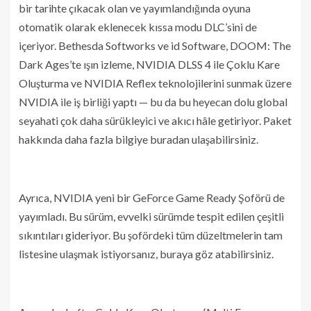
bir tarihte çıkacak olan ve yayımlandığında oyuna
otomatik olarak eklenecek kıssa modu DLC’sini de
içeriyor. Bethesda Softworks ve id Software, DOOM: The
Dark Ages’te ışın izleme, NVIDIA DLSS 4 ile Çoklu Kare
Oluşturma ve NVIDIA Reflex teknolojilerini sunmak üzere
NVIDIA ile iş birliği yaptı — bu da bu heyecan dolu global
seyahati çok daha sürükleyici ve akıcı hâle getiriyor. Paket
hakkında daha fazla bilgiye buradan ulaşabilirsiniz.
Ayrıca, NVIDIA yeni bir GeForce Game Ready Şoförü de
yayımladı. Bu sürüm, evvelki sürümde tespit edilen çeşitli
sıkıntıları gideriyor. Bu şofördeki tüm düzeltmelerin tam
listesine ulaşmak istiyorsanız, buraya göz atabilirsiniz.