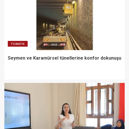
TÜRKIYE
Seymen ve Karamürsel tünellerine konfor dokunuşu