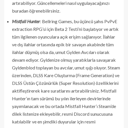
artırabiliyor. Güncellemeleri nasıl uygulayacağınızı
buradan öğrenebilirsiniz.
Mistfall Hunter
: Bellring Games, bu üçüncü şahıs PvPvE
extraction RPG’si için Beta 2 Testi’ni başlatıyor ve artık
tüm ilgilenen oyunculara açık erişim sağlanıyor. İlahlar
ve dış ilahlar ortasında epik bir savaşın akabinde tüm
ilahlar düşmüş olsa da, umut Gylden Avcıları olarak
devam ediyor. Gyldenize olmuş yaratıklarla savaşarak
Gyldenblod toplayan bu avcılar, umut ışığı oluyor. Steam
üzerinden, DLSS Kare Oluşturma (Frame Generation) ve
DLSS Üstün Çözünürlük (Super Resolution) özelliklerini
aktifleştirerek kare suratlarını artırabilirsiniz. Mistfall
Hunter’ın tam sürümü bu yılın ilerleyen devirlerinde
yayımlanacak ve bu ortada Mistfall Hunter’ı Steam’de
dilek listenize ekleyebilir, resmi Discord sunucusuna
katılabilir ve en şimdiki duyurular için resmi