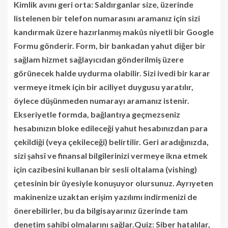
Kimlik avını geri orta: Saldırganlar size, üzerinde
listelenen bir telefon numarasını aramanız için sizi
kandırmak üzere hazırlanmış makûs niyetli bir Google
Formu gönderir. Form, bir bankadan yahut diğer bir
sağlam hizmet sağlayıcıdan gönderilmiş üzere
görünecek halde uydurma olabilir. Sizi ivedi bir karar
vermeye itmek için bir aciliyet duygusu yaratılır,
öylece düşünmeden numarayı aramanız istenir.
Ekseriyetle formda, bağlantıya geçmezseniz
hesabınızın bloke edileceği yahut hesabınızdan para
çekildiği (veya çekileceği) belirtilir. Geri aradığınızda,
sizi şahsî ve finansal bilgilerinizi vermeye ikna etmek
için cazibesini kullanan bir sesli oltalama (vishing)
çetesinin bir üyesiyle konuşuyor olursunuz. Ayrıyeten
makinenize uzaktan erişim yazılımı indirmenizi de
önerebilirler, bu da bilgisayarınız üzerinde tam
denetim sahibi olmalarını sağlar.Quiz: Siber hatalılar,