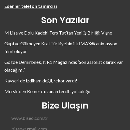
Esenler telefon tamircisi
Son Yazılar
M Lisa ve Dolu Kadehi Ters Tut’tan Yeni İş Birliği: Vişne
Gupi ve Gülmeyen Kral Türkiye’nin ilk IMAX® animasyon
filmi oluyor
Gözde Demirbilek, NR1 Magazin’de: ‘Son assolist olarak var
olacağım!’
Kayseri’de izdiham değil, rekor vardı!
Mersin’den Kemer’e uzanan tercih yolculuğu
Bize Ulaşın
www.biseo.com.tr
biseo@gmail.com