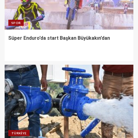
SPOR
Süper Enduro’da start Başkan Büyükakın’dan
TÜRKIYE