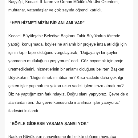
Başyiğit, Kocaeli İl Tarım ve Orman Müdürü Ali Ulvi Özerdem,
muhtarlar, vatandaşlar ve çok sayıda öğrenci katıldı.
“HER HİZMETİMİZİN BİR ANLAMI VAR”
Kocaeli Büyükşehir Belediye Başkanı Tahir Büyükakın törende
yaptığı konuşmada, böylesine anlamlı bir projeye imza atıldığı için
içinin kıpır kıpır olduğunu vurgulayarak, “Doğaya iyi bir şeyler
yapmanın mutluluğunu yaşıyorum” dedi. Göz boyamak için proje
üretmediklerini, hizmetlerinin bir anlamı olduğunu belirten Başkan
Büyükakın, “Beğenilmek mi itibar mı? Kısa vadede daha çok ilgi
çeken işler yapmak mı yoksa uzun vadeli işlere imza atmak mı?
Biz ne yaptığımızın farkındayız. Doğru olanı yapıyoruz. Çevre de o
alanlardan biri. Biz çevre konusunda inanılmaz işler yapıyoruz”
ifadesini kullandı.
“BÖYLE GİDERSE YAŞAMA ŞANSI YOK”
Başkan Büyükakın sanayileşme ile birlikte doğanın hoyratça